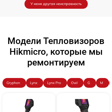
У меня другая неисправность
Модели Тепловизоров
Hikmicro, которые мы
ремонтируем
Gryphon
Lynx
Lynx Pro
Owl
G
M