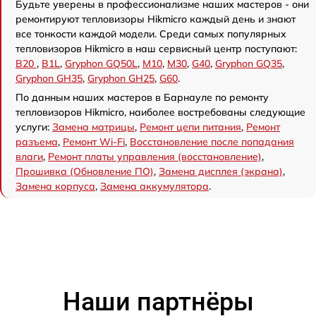
Будьте уверены в профессионализме наших мастеров - они
ремонтируют тепловизоры Hikmicro каждый день и знают
все тонкости каждой модели. Среди самых популярных
тепловизоров Hikmicro в наш сервисный центр поступают:
B20
,
B1L
,
Gryphon GQ50L
,
M10
,
M30
,
G40
,
Gryphon GQ35
,
Gryphon GH35
,
Gryphon GH25
,
G60
.
По данным наших мастеров в Барнауле по ремонту
тепловизоров Hikmicro, наиболее востребованы следующие
услуги:
Замена матрицы
,
Ремонт цепи питания
,
Ремонт
разъема
,
Ремонт Wi-Fi
,
Восстановление после попадания
влаги
,
Ремонт платы управления (восстановление)
,
Прошивка (Обновление ПО)
,
Замена дисплея (экрана)
,
Замена корпуса
,
Замена аккумулятора
.
Наши партнёры