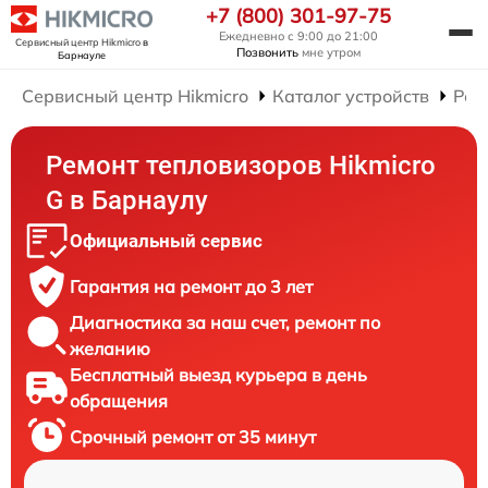
+7 (800) 301-97-75
Ежедневно с 9:00 до 21:00
Сервисный центр Hikmicro
в
Позвонить
мне утром
Барнауле
Сервисный центр Hikmicro
Каталог устройств
Рем
Ремонт тепловизоров Hikmicro
G в Барнаулу
Официальный сервис
Гарантия на ремонт до 3 лет
Диагностика за наш счет, ремонт по
желанию
Бесплатный выезд курьера в день
обращения
Срочный ремонт от 35 минут