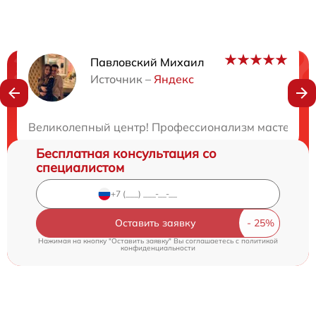
Павловский Михаил
Нужна консультация?
Источник –
Яндекс
Закажите бесплатную консультацию
Великолепный центр! Профессионализм мастеров пр
Бесплатная консультация со
специалистом
Оставить заявку
Нажимая на кнопку "Оставить заявку" Вы соглашаетесь c
политикой
конфиденциальности