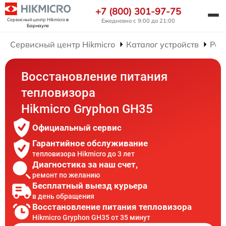
+7 (800) 301-97-75
Сервисный центр Hikmicro
в
Ежедневно с 9:00 до 21:00
Барнауле
Сервисный центр Hikmicro
Каталог устройств
Рем
Восстановление питания
тепловизора
Hikmicro Gryphon GH35
Официальный сервис
Гарантийное обслуживание
тепловизора Hikmicro до 3 лет
Диагностика за наш счет,
ремонт по желанию
Бесплатный выезд курьера
в день обращения
Восстановление питания тепловизора
Hikmicro Gryphon GH35 от 35 минут