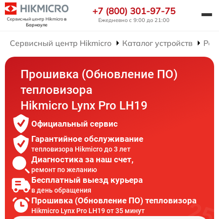
+7 (800) 301-97-75
Сервисный центр Hikmicro
в
Ежедневно с 9:00 до 21:00
Барнауле
Сервисный центр Hikmicro
Каталог устройств
Рем
Прошивка (Обновление ПО)
тепловизора
Hikmicro Lynx Pro LH19
Официальный сервис
Гарантийное обслуживание
тепловизора Hikmicro до 3 лет
Диагностика за наш счет,
ремонт по желанию
Бесплатный выезд курьера
в день обращения
Прошивка (Обновление ПО) тепловизора
Hikmicro Lynx Pro LH19 от 35 минут