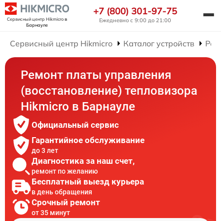
+7 (800) 301-97-75
Сервисный центр Hikmicro
в
Ежедневно с 9:00 до 21:00
Барнауле
Сервисный центр Hikmicro
Каталог устройств
Рем
Ремонт платы управления
(восстановление) тепловизора
Hikmicro в Барнауле
Официальный сервис
Гарантийное обслуживание
до 3 лет
Диагностика за наш счет,
ремонт по желанию
Бесплатный выезд курьера
в день обращения
Срочный ремонт
от 35 минут